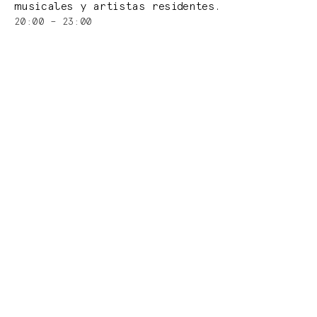
musicales y artistas residentes.
20:00 – 23:00
RESTAURANTE
HORARIO:
Desayuno: 7:00 – 12:30
(ver menú)
Almuerzo: 13:00 –
(ver menú)
17:00
Cena: 17:30 – 22:30
(ver menú)
Bebidas en el bar hasta las 23:00 h.
Número de reserva EE. UU.:
(855) 835-
4269
Número de reserva MEX:
(855) 835-